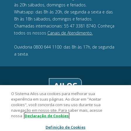
às 20h sábados, domingos e feriados.
Whatsapp: das 8h às 20h, de segunda a sexta e das
8h às 18h sábados, domingos e feriados.
Chamadas internacionais: 55 47 3381 8740. Conheça
todos os nossos
Canais de Atendimento.
Ouvidoria 0800 644 1100: das 8h às 17h, de segunda
a sexta.
O Sistema Ailos usa cookies para melhorar sua
experiência em suas páginas. Ao clicar em "Aceitar
cookies", você concorda com seu uso durante sua
navegação em nosso site. Para saber mais, acesse
nossa
Declaração de Cookies
CredCrea Cooperativa de Crédito - CNPJ 05.979.692/0001-85
Definição de Cookies