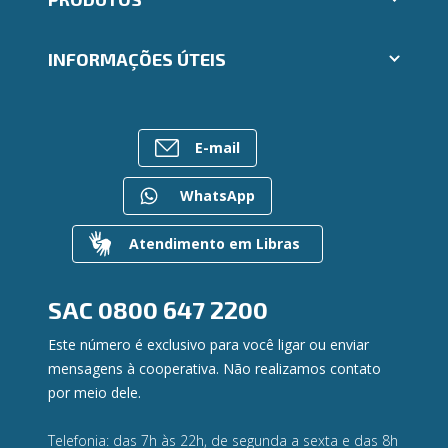
Indique um amigo
Segunda via e atualização de boletos
Cartões
Trabalhe Conosco
INFORMAÇÕES ÚTEIS
Consórcios
Ailos Educação
Empréstimos
Notícias
Rede de Atendimento
FALE CONOSCO
Investimentos
Bens à venda
Postos de Atendimento
Previdência
E-mail
Mapa do site
Caixa Eletrônico
Para empresas
Gerenciar Cookies
Regularização de dívidas
WhatsApp
Valores a Receber
Contato
Atendimento em Libras
Canal de Ética
Ouvidoria
Privacidade e segurança
SAC
0800 647 2200
Este número é exclusivo para você ligar ou enviar
mensagens à cooperativa. Não realizamos contato
por meio dele.
Telefonia: das 7h às 22h, de segunda a sexta e das 8h