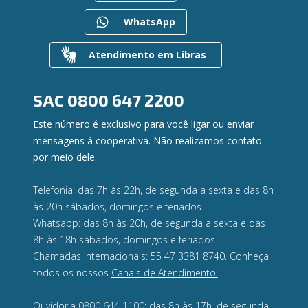
Gerenciar Cookies
Regularização de dívidas
WhatsApp
Valores a Receber
Contato
Atendimento em Libras
Canal de Ética
Ouvidoria
Privacidade e segurança
SAC
0800 647 2200
Este número é exclusivo para você ligar ou enviar
mensagens à cooperativa. Não realizamos contato
por meio dele.
Telefonia: das 7h às 22h, de segunda a sexta e das 8h
às 20h sábados, domingos e feriados.
Whatsapp: das 8h às 20h, de segunda a sexta e das
8h às 18h sábados, domingos e feriados.
Chamadas internacionais: 55 47 3381 8740. Conheça
todos os nossos
Canais de Atendimento.
Ouvidoria 0800 644 1100: das 8h às 17h, de segunda