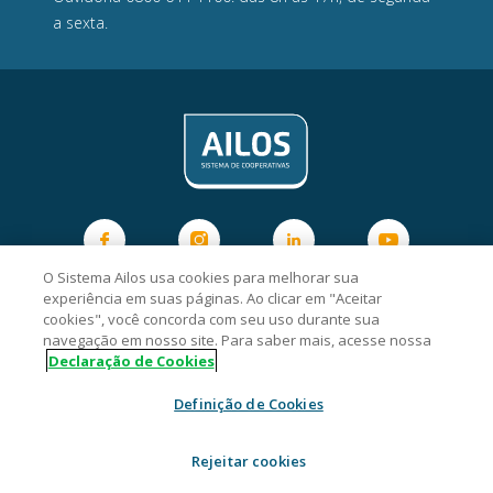
a sexta.
O Sistema Ailos usa cookies para melhorar sua
CredCrea Cooperativa de Crédito - CNPJ 05.979.692/0001-85
experiência em suas páginas. Ao clicar em "Aceitar
Rua Capitão Euclides de Castro, 360 - Coqueiros - Florianópolis/SC
cookies", você concorda com seu uso durante sua
- CEP: 88080-010
navegação em nosso site. Para saber mais, acesse nossa
2026 Sistema Ailos. Todos os direitos reservados.
Declaração de Cookies
Definição de Cookies
Rejeitar cookies