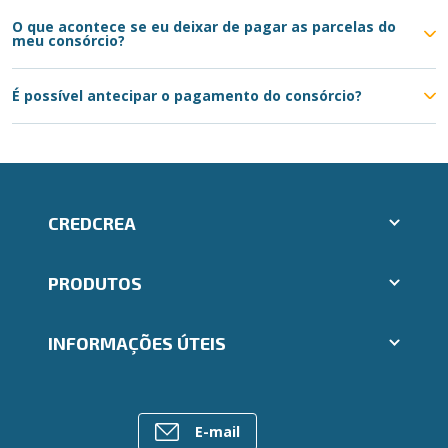
O que acontece se eu deixar de pagar as parcelas do
meu consórcio?
É possível antecipar o pagamento do consórcio?
CREDCREA
Aplicativos Ailos
PRODUTOS
Indique um amigo
Segunda via e atualização de boletos
Cartões
Trabalhe Conosco
INFORMAÇÕES ÚTEIS
Consórcios
Ailos Educação
Empréstimos
Notícias
Rede de Atendimento
FALE CONOSCO
Investimentos
Bens à venda
Postos de Atendimento
Previdência
E-mail
Mapa do site
Caixa Eletrônico
Para empresas