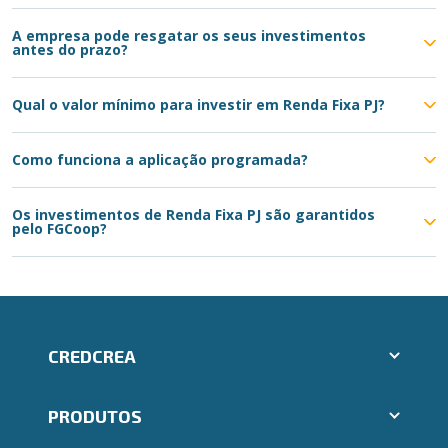
A empresa pode resgatar os seus investimentos
antes do prazo?
Qual o valor mínimo para investir em Renda Fixa PJ?
Como funciona a aplicação programada?
Os investimentos de Renda Fixa PJ são garantidos
pelo FGCoop?
CREDCREA
Aplicativos Ailos
PRODUTOS
Indique um amigo
Segunda via e atualização de boletos