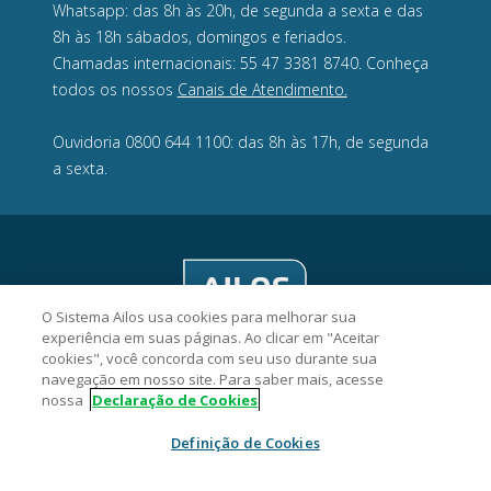
Whatsapp: das 8h às 20h, de segunda a sexta e das
8h às 18h sábados, domingos e feriados.
Chamadas internacionais: 55 47 3381 8740. Conheça
todos os nossos
Canais de Atendimento.
Ouvidoria 0800 644 1100: das 8h às 17h, de segunda
a sexta.
O Sistema Ailos usa cookies para melhorar sua
experiência em suas páginas. Ao clicar em "Aceitar
cookies", você concorda com seu uso durante sua
navegação em nosso site. Para saber mais, acesse
nossa
Declaração de Cookies
CredCrea Cooperativa de Crédito - CNPJ 05.979.692/0001-85
Definição de Cookies
Rua Capitão Euclides de Castro, 360 - Coqueiros - Florianópolis/SC
- CEP: 88080-010