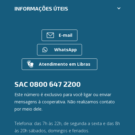
Cartões
Trabalhe Conosco
INFORMAÇÕES ÚTEIS
Consórcios
Ailos Educação
Empréstimos
Notícias
Rede de Atendimento
FALE CONOSCO
Investimentos
Bens à venda
Postos de Atendimento
Previdência
E-mail
Mapa do site
Caixa Eletrônico
Para empresas
Gerenciar Cookies
Regularização de dívidas
WhatsApp
Valores a Receber
Contato
Atendimento em Libras
Canal de Ética
Ouvidoria
Privacidade e segurança
SAC
0800 647 2200
Este número é exclusivo para você ligar ou enviar
mensagens à cooperativa. Não realizamos contato
por meio dele.
Telefonia: das 7h às 22h, de segunda a sexta e das 8h
às 20h sábados, domingos e feriados.